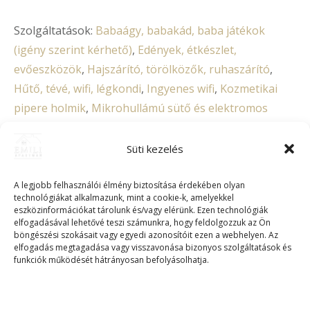
Szolgáltatások:
Babaágy, babakád, baba játékok
(igény szerint kérhető)
,
Edények, étkészlet,
evőeszközök
,
Hajszárító, törölközők, ruhaszárító
,
Hűtő, tévé, wifi, légkondi
,
Ingyenes wifi
,
Kozmetikai
pipere holmik
,
Mikrohullámú sütő és elektromos
főzőlap
,
Sütő
,
Szoba széf
,
Vasaló, vasalódeszka (igény
szerint kérhető)
,
Vízforraló, kávéfőző, kenyérpirító
Süti kezelés
A legjobb felhasználói élmény biztosítása érdekében olyan
Cégünkről
technológiákat alkalmazunk, mint a cookie-k, amelyekkel
eszközinformációkat tárolunk és/vagy elérünk. Ezen technológiák
elfogadásával lehetővé teszi számunkra, hogy feldolgozzuk az Ön
böngészési szokásait vagy egyedi azonosítóit ezen a webhelyen. Az
A környékről
elfogadás megtagadása vagy visszavonása bizonyos szolgáltatások és
funkciók működését hátrányosan befolyásolhatja.
FOGLALÁS!