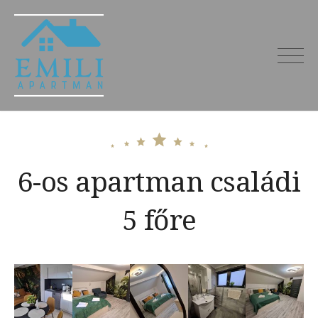
Skip
to
content
Emili Apartman
Miskolctapolca – kiadó
szállás 27 főre
6-os apartman családi
5 főre