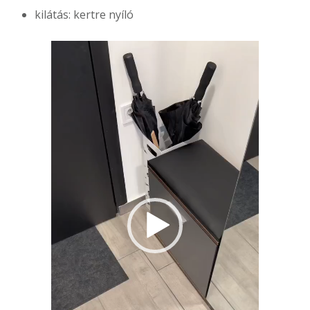
kilátás: kertre nyíló
Videólejátszó