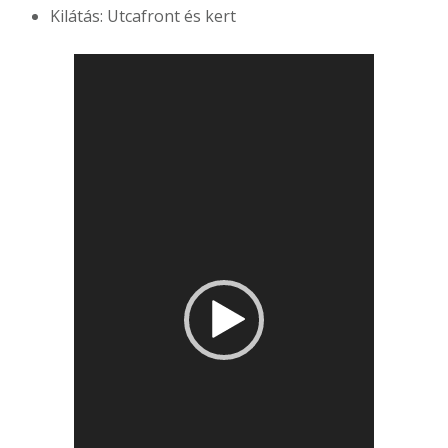
Kilátás: Utcafront és kert
Videólejátszó