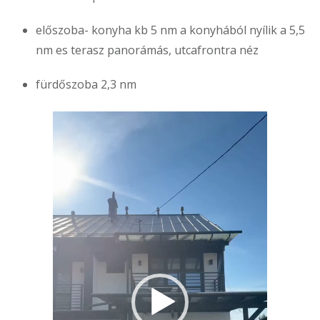
előszoba- konyha kb 5 nm a konyhából nyílik a 5,5
nm es terasz panorámás, utcafrontra néz
fürdőszoba 2,3 nm
Videólejátszó