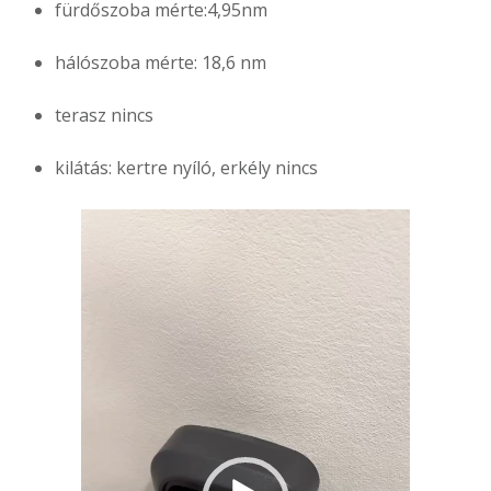
fürdőszoba mérte:4,95nm
hálószoba mérte: 18,6 nm
terasz nincs
kilátás: kertre nyíló, erkély nincs
Videólejátszó