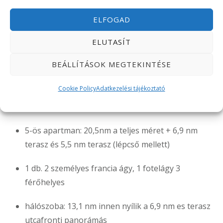
ELFOGAD
ELUTASÍT
BEÁLLÍTÁSOK MEGTEKINTÉSE
Cookie Policy
Adatkezelési tájékoztató
5-ös apartman 3 főre
5-ös apartman: 20,5nm a teljes méret + 6,9 nm
terasz és 5,5 nm terasz (lépcső mellett)
1 db. 2 személyes francia ágy, 1 fotelágy 3
férőhelyes
hálószoba: 13,1 nm innen nyílik a 6,9 nm es terasz
utcafronti panorámás