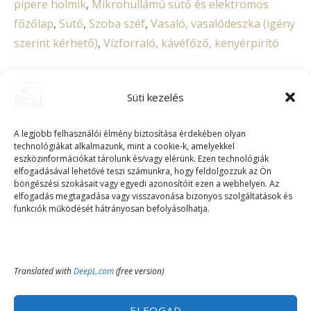
pipere holmik
,
Mikrohullámú sütő és elektromos
főzőlap
,
Sütő
,
Szoba széf
,
Vasaló, vasalódeszka (igény
szerint kérhető)
,
Vízforraló, kávéfőző, kenyérpirító
Cégünkről
Süti kezelés
A legjobb felhasználói élmény biztosítása érdekében olyan
A környékről
technológiákat alkalmazunk, mint a cookie-k, amelyekkel
eszközinformációkat tárolunk és/vagy elérünk. Ezen technológiák
elfogadásával lehetővé teszi számunkra, hogy feldolgozzuk az Ön
böngészési szokásait vagy egyedi azonosítóit ezen a webhelyen. Az
FOGLALÁS!
elfogadás megtagadása vagy visszavonása bizonyos szolgáltatások és
funkciók működését hátrányosan befolyásolhatja.
Translated with
DeepL.com
(free version)
ELFOGAD