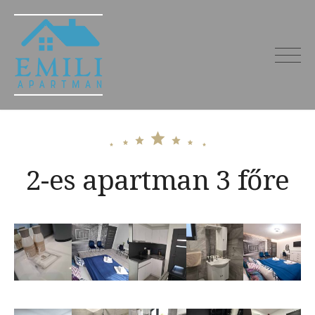
Skip
to
content
Emili Apartman
Miskolctapolca – kiadó
szállás 27 főre
2-es apartman 3 főre