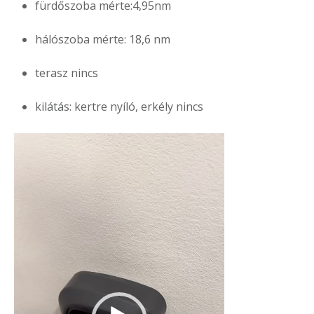
fürdőszoba mérte:4,95nm
hálószoba mérte: 18,6 nm
terasz nincs
kilátás: kertre nyíló, erkély nincs
Videólejátszó