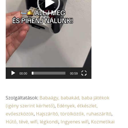
00:00
00:59
Szolgáltatások:
Babaágy, babakád, baba játékok
(igény szerint kérhető)
,
Edények, étkészlet,
evőeszközök
,
Hajszárító, törölközők, ruhaszárító
,
Hűtő, tévé, wifi, légkondi
,
Ingyenes wifi
,
Kozmetikai