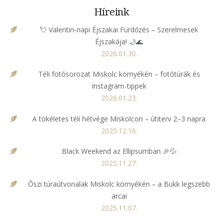
Híreink
💘 Valentin‑napi Éjszakai Fürdőzés – Szerelmesek
Éjszakája! 🌙🌊
2026.01.30.
Téli fotósorozat Miskolc környékén – fotótúrák és
Instagram-tippek
2026.01.23.
A tökéletes téli hétvége Miskolcon – útiterv 2–3 napra
2025.12.16.
Black Weekend az Ellipsumban 🎉💦
2025.11.27.
Őszi túraútvonalak Miskolc környékén – a Bükk legszebb
arcai
2025.11.07.