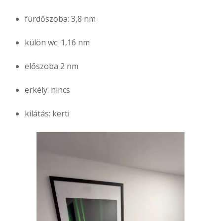
fürdőszoba: 3,8 nm
külön wc: 1,16 nm
előszoba 2 nm
erkély: nincs
kilátás: kerti
Videólejátszó