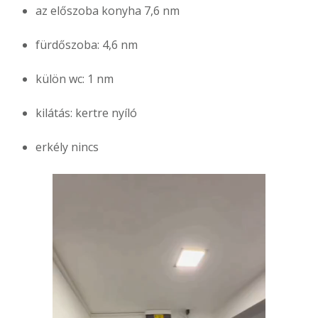
az előszoba konyha 7,6 nm
fürdőszoba: 4,6 nm
külön wc: 1 nm
kilátás: kertre nyíló
erkély nincs
Videólejátszó