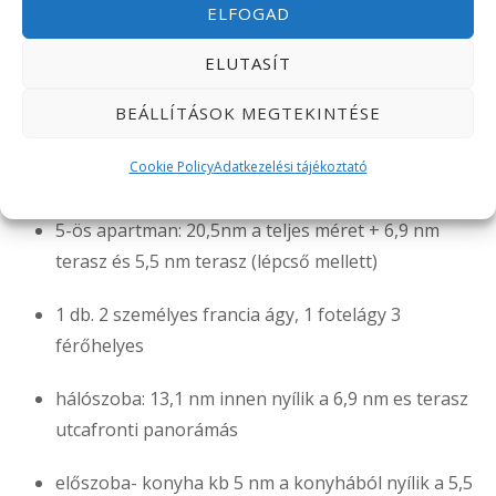
ELFOGAD
ELUTASÍT
BEÁLLÍTÁSOK MEGTEKINTÉSE
5-ös apartman 3 főre
Cookie Policy
Adatkezelési tájékoztató
5-ös apartman: 20,5nm a teljes méret + 6,9 nm
terasz és 5,5 nm terasz (lépcső mellett)
1 db. 2 személyes francia ágy, 1 fotelágy 3
férőhelyes
hálószoba: 13,1 nm innen nyílik a 6,9 nm es terasz
utcafronti panorámás
előszoba- konyha kb 5 nm a konyhából nyílik a 5,5