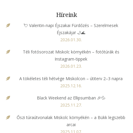
Híreink
💘 Valentin‑napi Éjszakai Fürdőzés – Szerelmesek
Éjszakája! 🌙🌊
2026.01.30.
Téli fotósorozat Miskolc környékén – fotótúrák és
Instagram-tippek
2026.01.23.
A tökéletes téli hétvége Miskolcon – útiterv 2–3 napra
2025.12.16.
Black Weekend az Ellipsumban 🎉💦
2025.11.27.
Őszi túraútvonalak Miskolc környékén – a Bükk legszebb
arcai
2025.11.07.