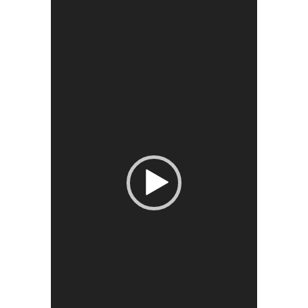
Videólejátszó