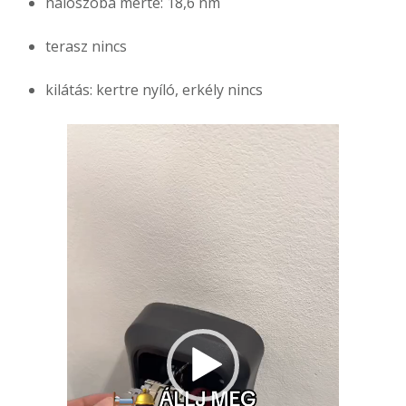
hálószoba mérte: 18,6 nm
terasz nincs
kilátás: kertre nyíló, erkély nincs
Videólejátszó