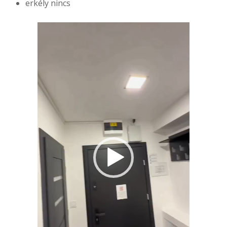
erkély nincs
Videólejátszó