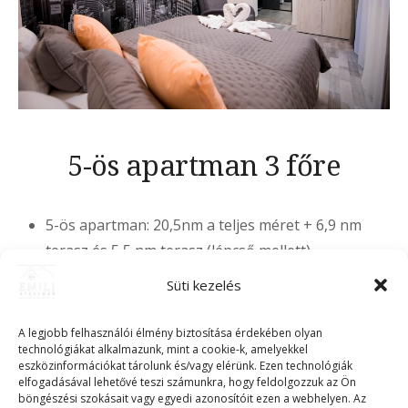
5-ös apartman 3 főre
5-ös apartman: 20,5nm a teljes méret + 6,9 nm
terasz és 5,5 nm terasz (lépcső mellett)
Süti kezelés
1 db. 2 személyes francia ágy, 1 fotelágy 3
férőhelyes
A legjobb felhasználói élmény biztosítása érdekében olyan
technológiákat alkalmazunk, mint a cookie-k, amelyekkel
hálószoba: 13,1 nm innen nyílik a 6,9 nm es terasz
eszközinformációkat tárolunk és/vagy elérünk. Ezen technológiák
elfogadásával lehetővé teszi számunkra, hogy feldolgozzuk az Ön
utcafronti panorámás
böngészési szokásait vagy egyedi azonosítóit ezen a webhelyen. Az