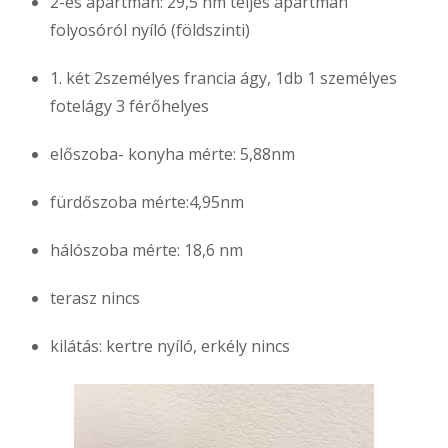
2-es apartman: 29,5 nm teljes apartman
folyosóról nyíló (földszinti)
1. két 2személyes francia ágy, 1db 1 személyes
fotelágy 3 férőhelyes
előszoba- konyha mérte: 5,88nm
fürdőszoba mérte:4,95nm
hálószoba mérte: 18,6 nm
terasz nincs
kilátás: kertre nyíló, erkély nincs
Videólejátszó