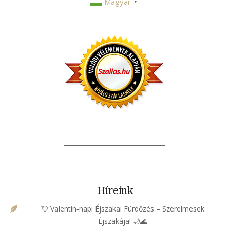
Magyar
▼
Híreink
💘 Valentin‑napi Éjszakai Fürdőzés – Szerelmesek
Éjszakája! 🌙🌊