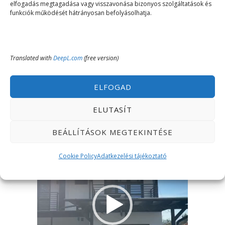
elfogadás megtagadása vagy visszavonása bizonyos szolgáltatások és
előszoba- konyha kb 5 nm a konyhából nyílik a 5,5
funkciók működését hátrányosan befolyásolhatja.
nm es terasz panorámás, utcafrontra néz
fürdőszoba 2,3 nm
Translated with
DeepL.com
(free version)
Videólejátszó
ELFOGAD
ELUTASÍT
BEÁLLÍTÁSOK MEGTEKINTÉSE
Cookie Policy
Adatkezelési tájékoztató