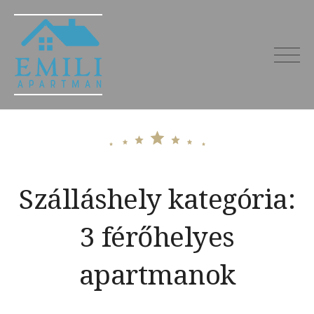
Skip
to
content
Emili Apartman
Miskolctapolca – kiadó
szállás 27 főre
Szálláshely kategória:
3 férőhelyes
apartmanok