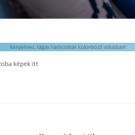
Kényelmes, tágas hálószobák különböző stílusban!
oba képek itt