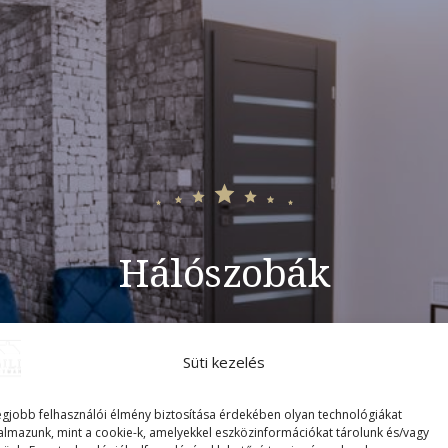
Hálószobák
Emili Apartman Miskolctapolca.
Süti kezelés
egjobb felhasználói élmény biztosítása érdekében olyan technológiákat
almazunk, mint a cookie-k, amelyekkel eszközinformációkat tárolunk és/vagy