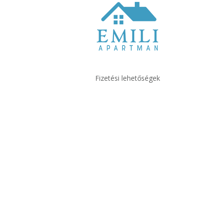
Fizetési lehetőségek
3519 Magyarország
Miskolc Aradi utca 12 / A
emilyapartman2024@gmail.com
+36209707040
+3620 970 7040
Ügyfélszolgálat:
08.00-20.00