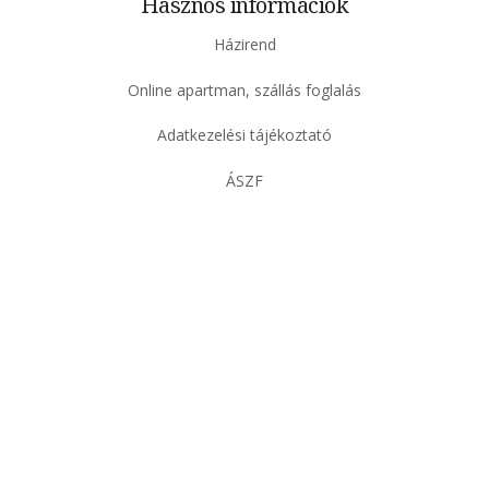
Hasznos információk
Házirend
Online apartman, szállás foglalás
Adatkezelési tájékoztató
ÁSZF
Galéria képek
Blog
Elérhetőségeink
Magyar
▼