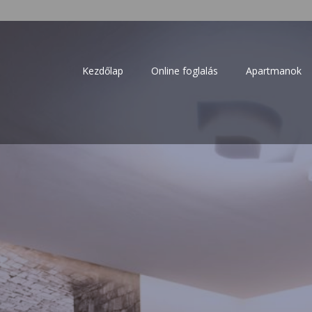
Kezdőlap
Online foglalás
Apartmanok
polca – kiadó szállás 27 főre