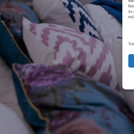
elé
fel
Az 
műk
Tra