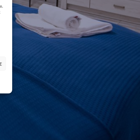
n.
k
E