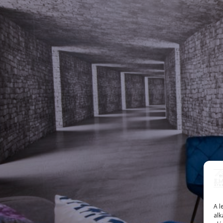
A l
alk