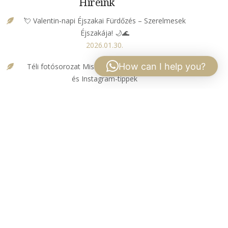
Híreink
💘 Valentin‑napi Éjszakai Fürdőzés – Szerelmesek
Éjszakája! 🌙🌊
2026.01.30.
How can I help you?
Téli fotósorozat Miskolc környékén – fotótúrák
és Instagram-tippek
2026.01.23.
A tökéletes téli hétvége Miskolcon – útiterv 2–3
napra
2025.12.16.
Black Weekend az Ellipsumban 🎉💦
2025.11.27.
Őszi túraútvonalak Miskolc környékén – a Bükk
legszebb arcai
2025.11.07.