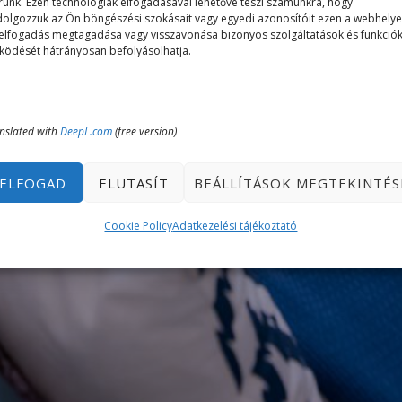
rünk. Ezen technológiák elfogadásával lehetővé teszi számunkra, hogy
dolgozzuk az Ön böngészési szokásait vagy egyedi azonosítóit ezen a webhelye
elfogadás megtagadása vagy visszavonása bizonyos szolgáltatások és funkció
ödését hátrányosan befolyásolhatja.
nslated with
DeepL.com
(free version)
ELFOGAD
ELUTASÍT
BEÁLLÍTÁSOK MEGTEKINTÉS
Cookie Policy
Adatkezelési tájékoztató