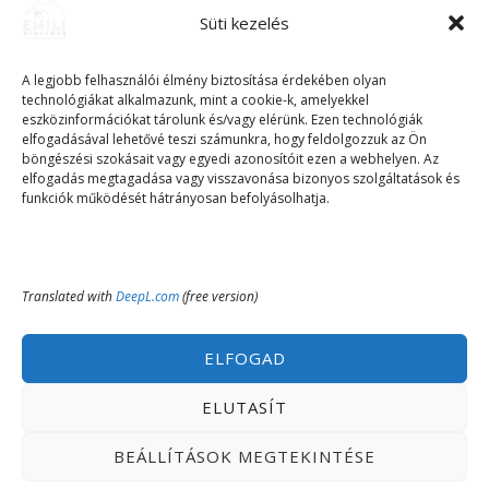
Süti kezelés
A legjobb felhasználói élmény biztosítása érdekében olyan
technológiákat alkalmazunk, mint a cookie-k, amelyekkel
eszközinformációkat tárolunk és/vagy elérünk. Ezen technológiák
elfogadásával lehetővé teszi számunkra, hogy feldolgozzuk az Ön
böngészési szokásait vagy egyedi azonosítóit ezen a webhelyen. Az
elfogadás megtagadása vagy visszavonása bizonyos szolgáltatások és
funkciók működését hátrányosan befolyásolhatja.
Translated with
DeepL.com
(free version)
ELFOGAD
ELUTASÍT
BEÁLLÍTÁSOK MEGTEKINTÉSE
Fizetési lehetőségek