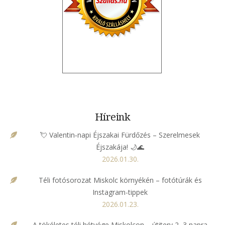
Híreink
💘 Valentin‑napi Éjszakai Fürdőzés – Szerelmesek
Éjszakája! 🌙🌊
2026.01.30.
Téli fotósorozat Miskolc környékén – fotótúrák és
Instagram-tippek
2026.01.23.
A tökéletes téli hétvége Miskolcon – útiterv 2–3 napra