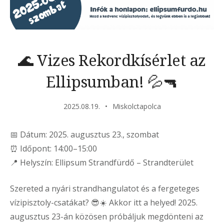
🌊 Vizes Rekordkísérlet az
Ellipsumban! 💦🔫
2025.08.19.
Miskolctapolca
📅 Dátum: 2025. augusztus 23., szombat
⏰ Időpont: 14:00–15:00
📍 Helyszín: Ellipsum Strandfürdő – Strandterület
Szereted a nyári strandhangulatot és a fergeteges
vízipisztoly-csatákat? 😎☀️ Akkor itt a helyed! 2025.
augusztus 23-án közösen próbáljuk megdönteni az