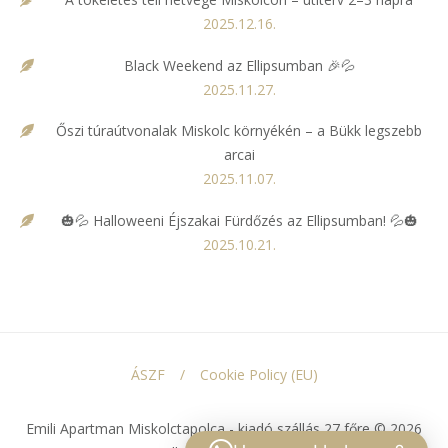
2025.12.16.
Black Weekend az Ellipsumban 🎉💦
2025.11.27.
Őszi túraútvonalak Miskolc környékén – a Bükk legszebb
arcai
2025.11.07.
🎃💦 Halloweeni Éjszakai Fürdőzés az Ellipsumban! 💦🎃
2025.10.21.
ÁSZF
Cookie Policy (EU)
Emili Apartman Miskolctapolca - kiadó szállás 27 főre © 2026