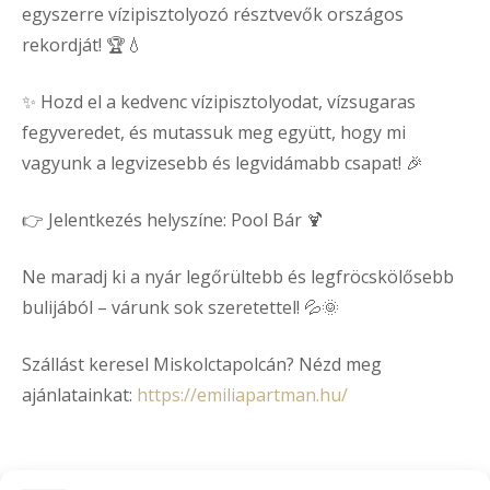
egyszerre vízipisztolyozó résztvevők országos
rekordját! 🏆💧
✨ Hozd el a kedvenc vízipisztolyodat, vízsugaras
fegyveredet, és mutassuk meg együtt, hogy mi
vagyunk a legvizesebb és legvidámabb csapat! 🎉
👉 Jelentkezés helyszíne: Pool Bár 🍹
Ne maradj ki a nyár legőrültebb és legfröcskölősebb
bulijából – várunk sok szeretettel! 💦🌞
Szállást keresel Miskolctapolcán? Nézd meg
ajánlatainkat:
https://emiliapartman.hu/