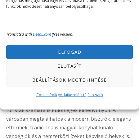
Ha családias hangulatot keresel, a Rossita Étterem
elfogadás megtagadása vagy visszavonása bizonyos szolgáltatások és
funkciók működését hátrányosan befolyásolhatja.
otthonos környezettel és bőséges olaszos ételekkel
vár. A vendégek gyakran emelik ki a barátságos
kiszolgálást és az ár-érték arányt. Kiváló hely, ha
Translated with
DeepL.com
(free version)
szeretnél egy jót enni a városban mindenféle felhajtás
nélkül.
ELFOGAD
Összegzés
ELUTASÍT
BEÁLLÍTÁSOK MEGTEKINTÉSE
Miskolc gasztronómiai világa az utóbbi években
hatalmas fejlődésen ment keresztül, így ma már a
Cookie Policy
Adatkezelési tájékoztató
város étteremkínálata nemcsak a helyiek, hanem a
turisták számára is különleges élményt nyújt. A
városban megtalálhatóak a modern bisztrók, elegáns
éttermek, tradicionális magyar konyhát kínáló
vendéglők és a nemzetközi ízeket képviselő helyek is.