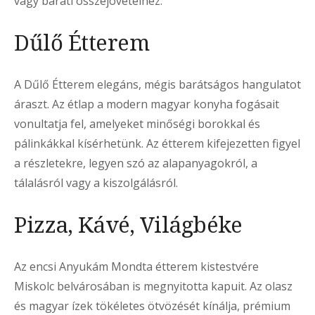
vagy baráti összejövetelhez.
Dűlő Étterem
A Dűlő Étterem elegáns, mégis barátságos hangulatot
áraszt. Az étlap a modern magyar konyha fogásait
vonultatja fel, amelyeket minőségi borokkal és
pálinkákkal kísérhetünk. Az étterem kifejezetten figyel
a részletekre, legyen szó az alapanyagokról, a
tálalásról vagy a kiszolgálásról.
Pizza, Kávé, Világbéke
Az encsi Anyukám Mondta étterem kistestvére
Miskolc belvárosában is megnyitotta kapuit. Az olasz
és magyar ízek tökéletes ötvözését kínálja, prémium