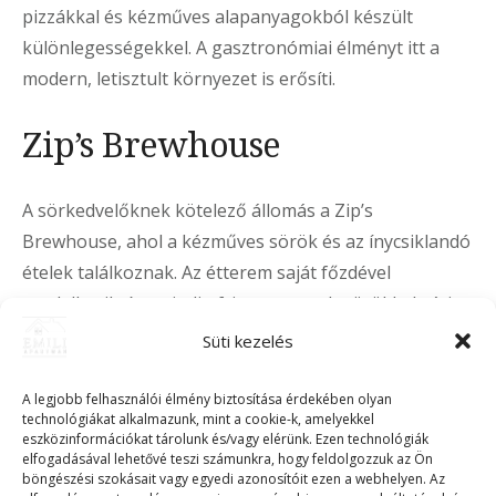
pizzákkal és kézműves alapanyagokból készült
különlegességekkel. A gasztronómiai élményt itt a
modern, letisztult környezet is erősíti.
Zip’s Brewhouse
A sörkedvelőknek kötelező állomás a Zip’s
Brewhouse, ahol a kézműves sörök és az ínycsiklandó
ételek találkoznak. Az étterem saját főzdével
rendelkezik, így mindig frissen csapolt sörökkel várja
a vendégeket. A sörkorcsolyák mellett komoly étlap is
Süti kezelés
elérhető, így vacsorára is ideális választás.
A legjobb felhasználói élmény biztosítása érdekében olyan
Rossita Étterem
technológiákat alkalmazunk, mint a cookie-k, amelyekkel
eszközinformációkat tárolunk és/vagy elérünk. Ezen technológiák
elfogadásával lehetővé teszi számunkra, hogy feldolgozzuk az Ön
böngészési szokásait vagy egyedi azonosítóit ezen a webhelyen. Az