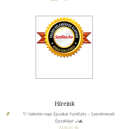
Híreink
💘 Valentin‑napi Éjszakai Fürdőzés – Szerelmesek
Éjszakája! 🌙🌊
2026.01.30.