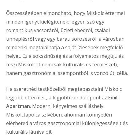
Összességében elmondható, hogy Miskolc éttermei
minden igényt kielégítenek: legyen szó egy
romantikus vacsoráról, üzleti ebédről, családi
ünneplésről vagy egy baráti sörözésről, a városban
mindenki megtalálhatja a saját ízlésének megfelelő
helyet. Ez a sokszínűség és a folyamatos megújulás
teszi Miskolcot nemcsak kulturális és természeti,
hanem gasztronómiai szempontból is vonzó úti céllá.
Ha szeretnéd testközelből megtapasztalni Miskolc
legjobb éttermeit, a legjobb kiindulópont az
Emili
Apartman
. Modern, kényelmes szálláshely
Miskolctapolca szívében, ahonnan könnyedén
elérheted a város gasztronómiai különlegességeit és
kulturális látnivalóit.