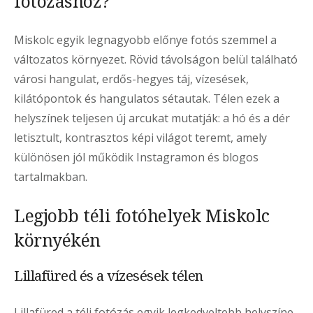
fotózáshoz?
Miskolc egyik legnagyobb előnye fotós szemmel a
változatos környezet. Rövid távolságon belül található
városi hangulat, erdős-hegyes táj, vízesések,
kilátópontok és hangulatos sétautak. Télen ezek a
helyszínek teljesen új arcukat mutatják: a hó és a dér
letisztult, kontrasztos képi világot teremt, amely
különösen jól működik Instagramon és blogos
tartalmakban.
Legjobb téli fotóhelyek Miskolc
környékén
Lillafüred és a vízesések télen
Lillafüred a téli fotózás egyik legkedveltebb helyszíne.