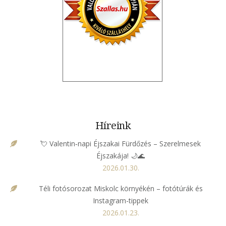
Híreink
💘 Valentin‑napi Éjszakai Fürdőzés – Szerelmesek
Éjszakája! 🌙🌊
2026.01.30.
Téli fotósorozat Miskolc környékén – fotótúrák és
Instagram-tippek
2026.01.23.