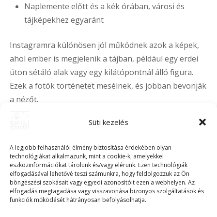
Naplemente előtt és a kék órában, városi és
tájképekhez egyaránt
Instagramra különösen jól működnek azok a képek,
ahol ember is megjelenik a tájban, például egy erdei
úton sétáló alak vagy egy kilátópontnál álló figura.
Ezek a fotók történetet mesélnek, és jobban bevonják
a nézőt.
Süti kezelés
Természetes fény használata télen
A legjobb felhasználói élmény biztosítása érdekében olyan
Télen a természetes fény kihasználása
technológiákat alkalmazunk, mint a cookie-k, amelyekkel
eszközinformációkat tárolunk és/vagy elérünk. Ezen technológiák
kulcsfontosságú. A hó kiváló fényvisszaverő, ezért
elfogadásával lehetővé teszi számunkra, hogy feldolgozzuk az Ön
gyakran nincs szükség plusz világításra. Érdemes
böngészési szokásait vagy egyedi azonosítóit ezen a webhelyen. Az
elfogadás megtagadása vagy visszavonása bizonyos szolgáltatások és
enyhén alulexponálni, hogy a hó ne égjen ki, majd
funkciók működését hátrányosan befolyásolhatja.
utómunkában finoman világosítani a képet.