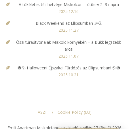
A tökéletes téli hétvége Miskolcon – útiterv 2–3 napra
2025.12.16.
Black Weekend az Ellipsumban 🎉💦
2025.11.27.
Őszi túraútvonalak Miskolc környékén – a Bükk legszebb
arcai
2025.11.07.
🎃💦 Halloweeni Éjszakai Fürdőzés az Ellipsumban! 💦🎃
2025.10.21.
ÁSZF
Cookie Policy (EU)
Emili Apartman Miskolctapolca - kiadó szállás 27 főre © 2026