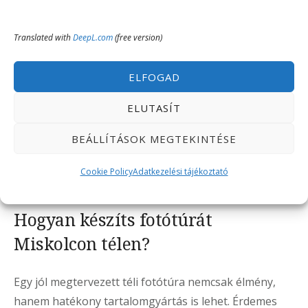
Hasznos tippek:
Translated with
DeepL.com
(free version)
Borult időben is fotózz: a szórt fény egyenletes,
portrékhoz ideális
ELFOGAD
ELUTASÍT
Figyelj a fehéregyensúlyra, mert a téli képek
könnyen túl kékesek lehetnek
BEÁLLÍTÁSOK MEGTEKINTÉSE
Kontrasztos témákat keress, például sötét fák a
Cookie Policy
Adatkezelési tájékoztató
világos hó előtt
Hogyan készíts fotótúrát
Miskolcon télen?
Egy jól megtervezett téli fotótúra nemcsak élmény,
hanem hatékony tartalomgyártás is lehet. Érdemes