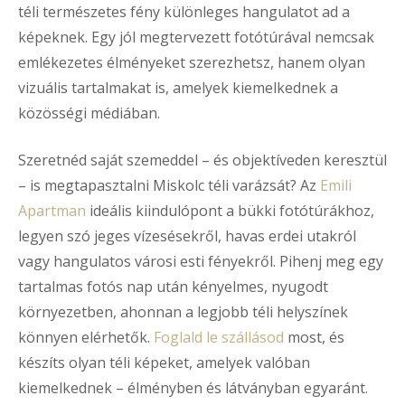
téli természetes fény különleges hangulatot ad a
képeknek. Egy jól megtervezett fotótúrával nemcsak
emlékezetes élményeket szerezhetsz, hanem olyan
vizuális tartalmakat is, amelyek kiemelkednek a
közösségi médiában.
Szeretnéd saját szemeddel – és objektíveden keresztül
– is megtapasztalni Miskolc téli varázsát? Az
Emili
Apartman
ideális kiindulópont a bükki fotótúrákhoz,
legyen szó jeges vízesésekről, havas erdei utakról
vagy hangulatos városi esti fényekről. Pihenj meg egy
tartalmas fotós nap után kényelmes, nyugodt
környezetben, ahonnan a legjobb téli helyszínek
könnyen elérhetők.
Foglald le szállásod
most, és
készíts olyan téli képeket, amelyek valóban
kiemelkednek – élményben és látványban egyaránt.