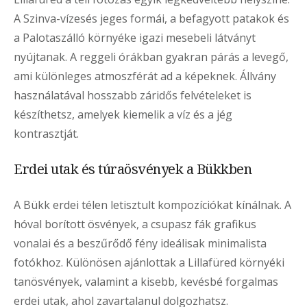
A Szinva-vízesés jeges formái, a befagyott patakok és
a Palotaszálló környéke igazi mesebeli látványt
nyújtanak. A reggeli órákban gyakran párás a levegő,
ami különleges atmoszférát ad a képeknek. Állvány
használatával hosszabb záridős felvételeket is
készíthetsz, amelyek kiemelik a víz és a jég
kontrasztját.
Erdei utak és túraösvények a Bükkben
A Bükk erdei télen letisztult kompozíciókat kínálnak. A
hóval borított ösvények, a csupasz fák grafikus
vonalai és a beszűrődő fény ideálisak minimalista
fotókhoz. Különösen ajánlottak a Lillafüred környéki
tanösvények, valamint a kisebb, kevésbé forgalmas
erdei utak, ahol zavartalanul dolgozhatsz.