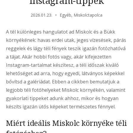
Instagram-tippek
2026.01.23.
Egyéb
,
Miskolctapolca
A tél különleges hangulatot ad Miskolc és a Bükk
környékének: havas erdei utak, jeges vízesések, párás
reggelek és lágy téli fények teszik igazán fotózhatóvá
a tájat. Akár hobbi fotós vagy, akár kifejezetten
Instagram-tartalmat készítesz, a téli időszak kiváló
lehetőséget ad arra, hogy egyedi, látványos képekkel
bővítsd a galériádat. Ebben a cikkben bemutatjuk a
legjobb téli fotóhelyeket Miskolc környékén, valamint
gyakorlati tippeket adunk ahhoz, mikor és hogyan
készíts igazán ütős képeket természetes fénnyel.
Miért ideális Miskolc környéke téli