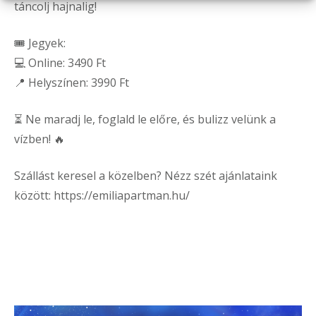
táncolj hajnalig!
🎟️ Jegyek:
💻 Online: 3490 Ft
📍 Helyszínen: 3990 Ft
⏳ Ne maradj le, foglald le előre, és bulizz velünk a
vízben! 🔥
Szállást keresel a közelben? Nézz szét ajánlataink
között: https://emiliapartman.hu/