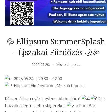
💦 Ellipsum SummerSplash
– Éjszakai Fürdőzés 🌙🎉
2025.05.20.
Miskolctapolca
2025.05.24. | 20:30 – 02:00
Ellipsum Élményfürdő, Miskolctapolca
Készen állsz a nyár legvizesebb bulijára?
DJ-k
hozzák a legfrissebb slágereket,
a Pool Bar