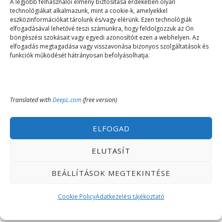
A legjobb felhasználói élmény biztosítása érdekében olyan
technológiákat alkalmazunk, mint a cookie-k, amelyekkel
Éjszakai fürdőzés, buli, hab
eszközinformációkat tárolunk és/vagy elérünk. Ezen technológiák
elfogadásával lehetővé teszi számunkra, hogy feldolgozzuk az Ön
és koktél! 🍸🎧
böngészési szokásait vagy egyedi azonosítóit ezen a webhelyen. Az
elfogadás megtagadása vagy visszavonása bizonyos szolgáltatások és
funkciók működését hátrányosan befolyásolhatja.
2025.07.21.
Miskolctapolca
🎉 Készülj a nyár egyik legforróbb éjszakájára!
Translated with
DeepL.com
(free version)
📅 2025.07.26. 20:00-02.00
ELFOGAD
📍 Ellipsum Élmény- és Strandfürdő, Miskolctapolca
ELUTASÍT
✨ DJ, habparty, welcome drink és jeges koktélok
BEÁLLÍTÁSOK MEGTEKINTÉSE
várnak rád egy fergeteges éjszakai fürdőzés
Cookie Policy
Adatkezelési tájékoztató
keretében! 🌊🎶
👙 Dobd be a fürdőruhád, csobbanj a habokban, és