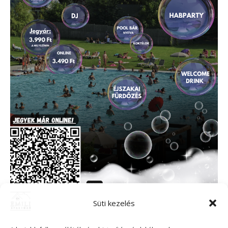
Süti kezelés
🌙💦 Ell’ Summer Night –