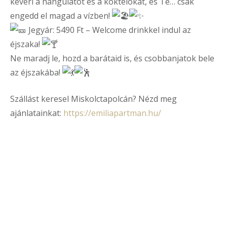
keveri a hangulatot és a koktélokat, és Te… csak
engedd el magad a vízben!
Jegyár: 5490 Ft – Welcome drinkkel indul az
éjszaka!
Ne maradj le, hozd a barátaid is, és csobbanjatok bele
az éjszakába!
Szállást keresel Miskolctapolcán? Nézd meg
ajánlatainkat:
https://emiliapartman.hu/