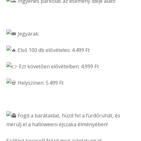
Ingyenes parkolás az esemény ideje alatt!
Jegyárak:
Első 100 db elővételes: 4.499 Ft
Ezt követően elővételben: 4.999 Ft
Helyszínen: 5.499 Ft
Fogd a barátaidat, húzd fel a fürdőruhát, és
merülj el a halloweeni éjszaka élményében!
Szállást keresel? Nézd meg ajánlatunkat: