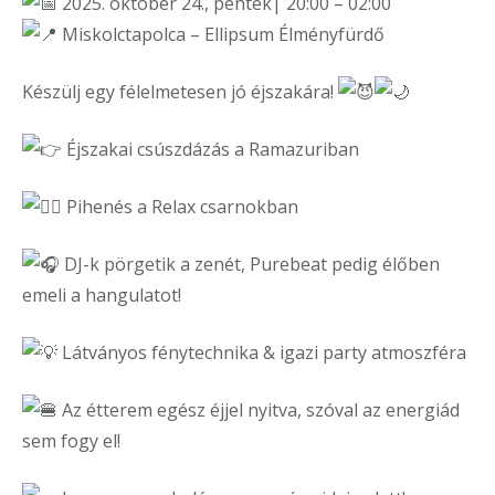
2025. október 24., péntek| 20:00 – 02:00
Miskolctapolca – Ellipsum Élményfürdő
Készülj egy félelmetesen jó éjszakára!
Éjszakai csúszdázás a Ramazuriban
Pihenés a Relax csarnokban
DJ-k pörgetik a zenét, Purebeat pedig élőben
emeli a hangulatot!
Látványos fénytechnika & igazi party atmoszféra
Az étterem egész éjjel nyitva, szóval az energiád
sem fogy el!