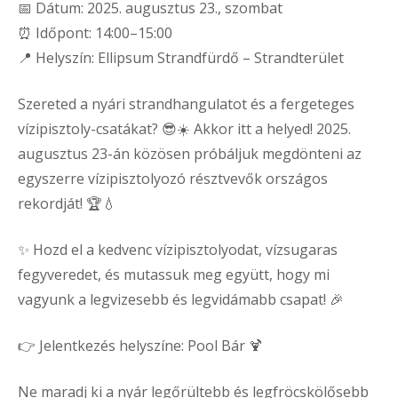
📅 Dátum: 2025. augusztus 23., szombat
⏰ Időpont: 14:00–15:00
📍 Helyszín: Ellipsum Strandfürdő – Strandterület
Szereted a nyári strandhangulatot és a fergeteges
vízipisztoly-csatákat? 😎☀️ Akkor itt a helyed! 2025.
augusztus 23-án közösen próbáljuk megdönteni az
egyszerre vízipisztolyozó résztvevők országos
rekordját! 🏆💧
✨ Hozd el a kedvenc vízipisztolyodat, vízsugaras
fegyveredet, és mutassuk meg együtt, hogy mi
vagyunk a legvizesebb és legvidámabb csapat! 🎉
👉 Jelentkezés helyszíne: Pool Bár 🍹
Ne maradj ki a nyár legőrültebb és legfröcskölősebb