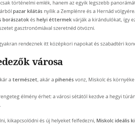
sak történelmi emlék, hanem az egyik legszebb panorámát
várból
pazar kilátás
nyílik a Zemplénre és a Hernád völgyére
 borászatok
és
helyi éttermek
várják a kirándulókat, így e
észetet gasztronómiával szeretnéd ötvözni.
yakran rendeznek itt középkori napokat és szabadtéri konc
fedezők városa
akár a
természet
, akár a
pihenés
vonz, Miskolc és környék
 rengeteg élmény érhet: a városi sétától kezdve a hegyi túrá
.
ni, kikapcsolódni és új helyeket felfedezni,
Miskolc ideális 