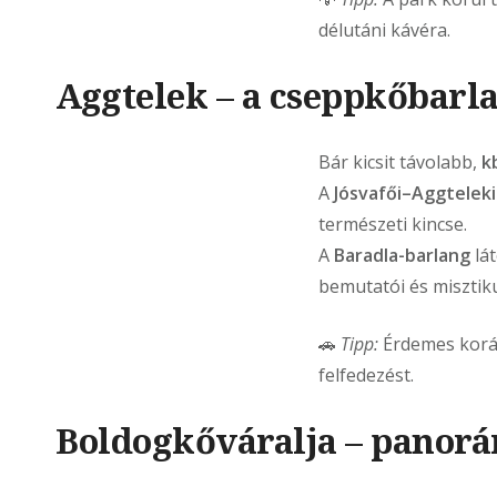
délutáni kávéra.
Aggtelek – a cseppkőbarl
Bár kicsit távolabb,
k
A
Jósvafői–Aggtelek
természeti kincse.
A
Baradla-barlang
lá
bemutatói és misztik
🚗
Tipp:
Érdemes korán 
felfedezést.
Boldogkőváralja – panorá