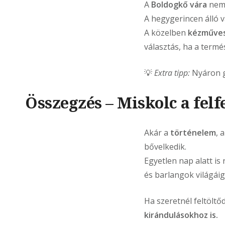
A
Boldogkő vára
nemc
A hegygerincen álló 
A közelben
kézműves
választás, ha a term
💡
Extra tipp:
Nyáron g
Összegzés – Miskolc a fel
Akár a
történelem
, 
bővelkedik.
Egyetlen nap alatt is
és barlangok világáig
Ha szeretnél feltöltőd
kirándulásokhoz is.