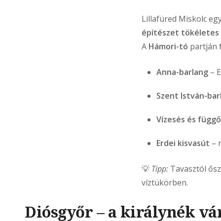
Lillafüred Miskolc e
építészet tökéletes
A
Hámori-tó
partján f
Anna-barlang
– E
Szent István-bar
Vízesés és függ
Erdei kisvasút
– 
💡
Tipp:
Tavasztól ősz
víztükörben.
Diósgyőr – a királynék vá