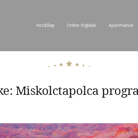
Kezdőlap
Online foglalás
Apartmanok
 – kiadó szállás 27 főre
ke:
Miskolctapolca prog