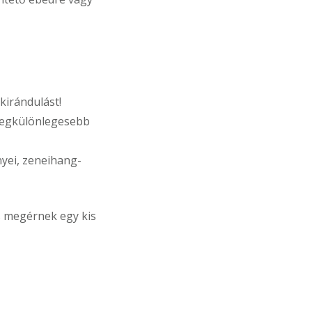
kirándulást!
 legkülönlegesebb
yei, zeneihang-
is megérnek egy kis