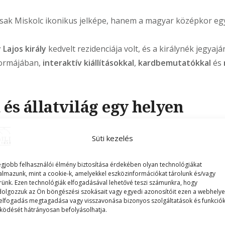
ak Miskolc ikonikus jelképe, hanem a magyar középkor eg
 Lajos király
kedvelt rezidenciája volt, és a királynék jegyajá
 formájában,
interaktív kiállításokkal
,
kardbemutatókkal
és
és állatvilág egy helyen
etet és az állatokat, a
Csanyik-völgy
kihagyhatatlan!
Süti kezelés
b zöldövezete, ahol
erdők, patakok és piknikező helyek
vál
i Állatkert és Kultúrpark
, amely a Bükk lábánál terül el, é
egjobb felhasználói élmény biztosítása érdekében olyan technológiákat
almazunk, mint a cookie-k, amelyekkel eszközinformációkat tárolunk és/vagy
rünk. Ezen technológiák elfogadásával lehetővé teszi számunkra, hogy
dolgozzuk az Ön böngészési szokásait vagy egyedi azonosítóit ezen a webhelye
elfogadás megtagadása vagy visszavonása bizonyos szolgáltatások és funkció
knak, természetkedvelőknek vagy bárkinek, aki szeretne el
ödését hátrányosan befolyásolhatja.