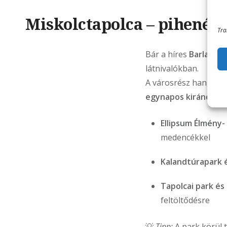
Miskolctapolca – pihenés
Tra
Bár a híres
Barlangf
látnivalókban.
A városrész hangulato
egynapos kirándulás
Ellipsum Élmény-
medencékkel
Kalandtúrapark 
Tapolcai park és
feltöltődésre
💡
Tipp:
A park körül 