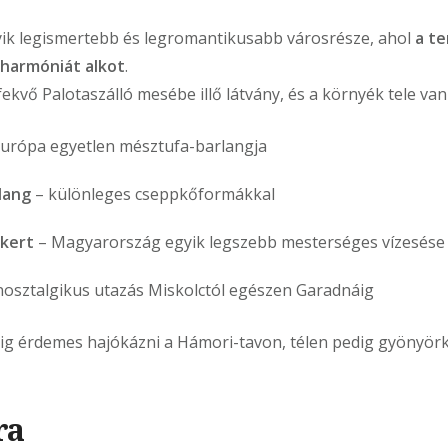
gyik legismertebb és legromantikusabb városrésze, ahol
a te
 harmóniát alkot
.
ekvő Palotaszálló mesébe illő látvány, és a környék tele van 
urópa egyetlen mésztufa-barlangja
lang
– különleges cseppkőformákkal
őkert
– Magyarország egyik legszebb mesterséges vízesése
nosztalgikus utazás Miskolctól egészen Garadnáig
ig érdemes hajókázni a Hámori-tavon, télen pedig gyönyörk
ra