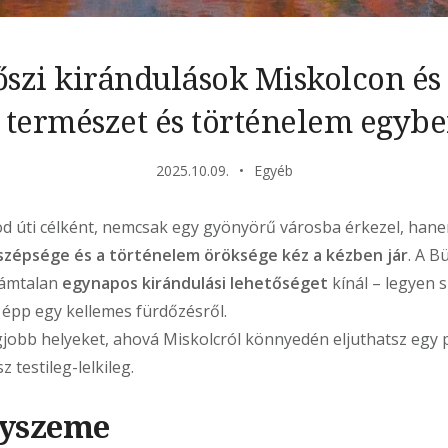
szi kirándulások Miskolcon é
 természet és történelem egyb
2025.10.09.
Egyéb
od úti célként, nemcsak egy gyönyörű városba érkezel, han
szépsége és a történelem öröksége kéz a kézben jár
. A B
zámtalan
egynapos kirándulási lehetőséget
kínál – legyen s
 épp egy kellemes fürdőzésről.
jobb helyeket, ahová Miskolcról könnyedén eljuthatsz egy pá
z testileg-lelkileg.
gyszeme