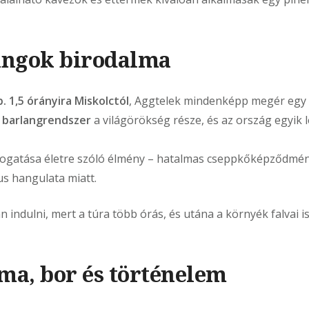
angok birodalma
b. 1,5 órányira Miskolctól
, Aggtelek mindenképp megér egy 
i barlangrendszer
a világörökség része, és az ország egyik
togatása életre szóló élmény – hatalmas cseppkőképződmén
us hangulata miatt.
indulni, mert a túra több órás, és utána a környék falvai 
ma, bor és történelem