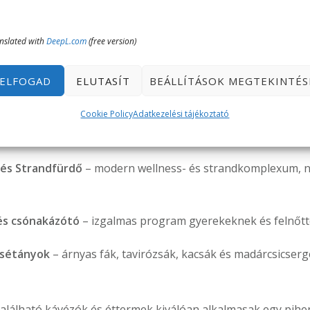
 és élmény egyben
nslated with
DeepL.com
(free version)
ürdő jelenleg nem üzemel
, Miskolctapolca így is bővelked
ELFOGAD
ELUTASÍT
BEÁLLÍTÁSOK MEGTEKINTÉS
s parkjai, tavai és élménylétesítményei továbbra is
népsze
Cookie Policy
Adatkezelési tájékoztató
ra
.
 és Strandfürdő
– modern wellness- és strandkomplexum, n
és csónakázótó
– izgalmas program gyerekeknek és felnőt
 sétányok
– árnyas fák, tavirózsák, kacsák és madárcsicsergé
található kávézók és éttermek kiválóan alkalmasak egy pih