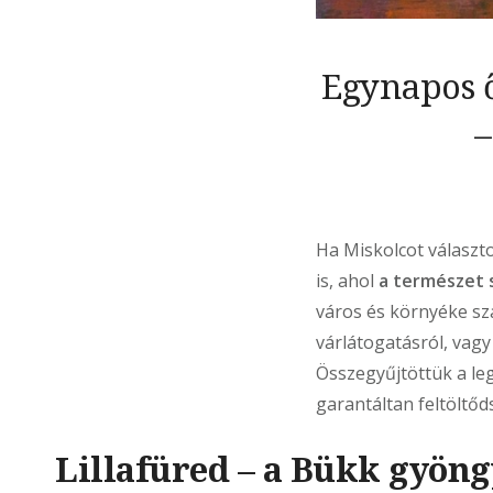
Egynapos ő
–
Ha Miskolcot választ
is, ahol
a természet 
város és környéke s
várlátogatásról, vagy
Összegyűjtöttük a leg
garantáltan feltöltőds
Lillafüred – a Bükk gyön