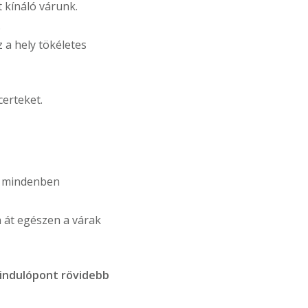
 kínáló várunk.
.
z a hely tökéletes
erteket.
e mindenben
n át egészen a várak
kiindulópont rövidebb