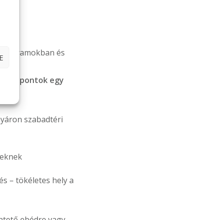
ik programokban és
E
rű célpontok egy
yáron szabadtéri
teknek
s – tökéletes hely a
entető ebédre vagy