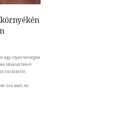
s környékén
en
em egy olyan térségbe
ükk lábánál fekvő
zó túrázásról,
r óra alatt, és