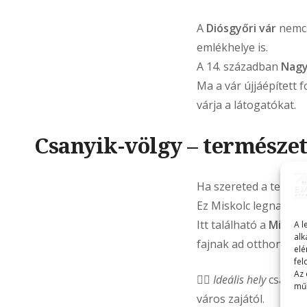
A
Diósgyőri vár
nemcs
emlékhelye is.
A 14. században
Nagy
Ma a vár újjáépített
várja a látogatókat.
Csanyik-völgy – természet 
Ha szereted a termész
Ez Miskolc legnagyob
Itt található a
Miskolc
A l
alk
fajnak ad otthont.
elé
fel
Az 
🚶‍♀️
Ideális hely
családo
műk
város zajától.