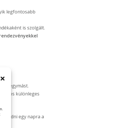
yik legfontosabb
ndékaként is szolgált.
rendezvényekkel
tják egymást.
s számos különleges
n.
k
szakadni egy napra a