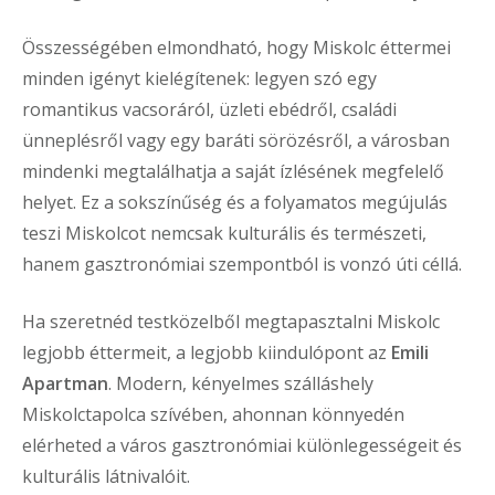
Összességében elmondható, hogy Miskolc éttermei
minden igényt kielégítenek: legyen szó egy
romantikus vacsoráról, üzleti ebédről, családi
ünneplésről vagy egy baráti sörözésről, a városban
mindenki megtalálhatja a saját ízlésének megfelelő
helyet. Ez a sokszínűség és a folyamatos megújulás
teszi Miskolcot nemcsak kulturális és természeti,
hanem gasztronómiai szempontból is vonzó úti céllá.
Ha szeretnéd testközelből megtapasztalni Miskolc
legjobb éttermeit, a legjobb kiindulópont az
Emili
Apartman
. Modern, kényelmes szálláshely
Miskolctapolca szívében, ahonnan könnyedén
elérheted a város gasztronómiai különlegességeit és
kulturális látnivalóit.