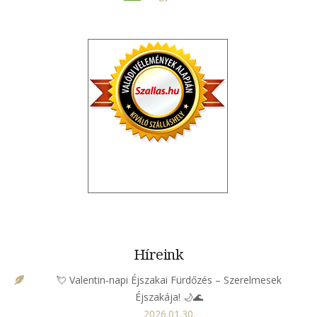
Híreink
💘 Valentin‑napi Éjszakai Fürdőzés – Szerelmesek
Éjszakája! 🌙🌊
2026.01.30.