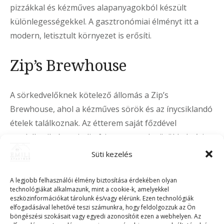
pizzákkal és kézműves alapanyagokból készült
különlegességekkel. A gasztronómiai élményt itt a
modern, letisztult környezet is erősíti.
Zip’s Brewhouse
A sörkedvelőknek kötelező állomás a Zip’s
Brewhouse, ahol a kézműves sörök és az ínycsiklandó
ételek találkoznak. Az étterem saját főzdével
rendelkezik, így mindig frissen csapolt sörökkel várja
a vendégeket. A sörkorcsolyák mellett komoly étlap is
Süti kezelés
elérhető, így vacsorára is ideális választás.
A legjobb felhasználói élmény biztosítása érdekében olyan
Rossita Étterem
technológiákat alkalmazunk, mint a cookie-k, amelyekkel
eszközinformációkat tárolunk és/vagy elérünk. Ezen technológiák
elfogadásával lehetővé teszi számunkra, hogy feldolgozzuk az Ön
böngészési szokásait vagy egyedi azonosítóit ezen a webhelyen. Az