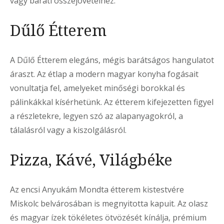
vagy baráti összejövetelhez.
Dűlő Étterem
A Dűlő Étterem elegáns, mégis barátságos hangulatot
áraszt. Az étlap a modern magyar konyha fogásait
vonultatja fel, amelyeket minőségi borokkal és
pálinkákkal kísérhetünk. Az étterem kifejezetten figyel
a részletekre, legyen szó az alapanyagokról, a
tálalásról vagy a kiszolgálásról.
Pizza, Kávé, Világbéke
Az encsi Anyukám Mondta étterem kistestvére
Miskolc belvárosában is megnyitotta kapuit. Az olasz
és magyar ízek tökéletes ötvözését kínálja, prémium