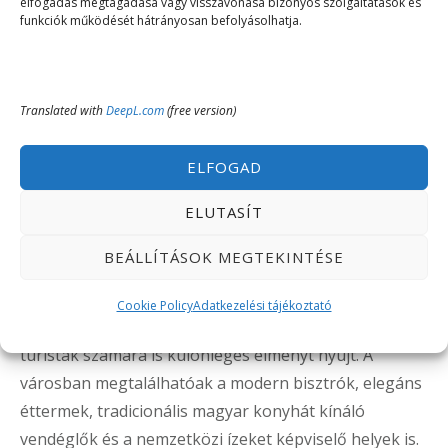
Ha családias hangulatot keresel, a Rossita Étterem
elfogadás megtagadása vagy visszavonása bizonyos szolgáltatások és
funkciók működését hátrányosan befolyásolhatja.
otthonos környezettel és bőséges olaszos ételekkel
vár. A vendégek gyakran emelik ki a barátságos
kiszolgálást és az ár-érték arányt. Kiváló hely, ha
Translated with
DeepL.com
(free version)
szeretnél egy jót enni a városban mindenféle felhajtás
nélkül.
ELFOGAD
Összegzés
ELUTASÍT
BEÁLLÍTÁSOK MEGTEKINTÉSE
Miskolc gasztronómiai világa az utóbbi években
hatalmas fejlődésen ment keresztül, így ma már a
Cookie Policy
Adatkezelési tájékoztató
város étteremkínálata nemcsak a helyiek, hanem a
turisták számára is különleges élményt nyújt. A
városban megtalálhatóak a modern bisztrók, elegáns
éttermek, tradicionális magyar konyhát kínáló
vendéglők és a nemzetközi ízeket képviselő helyek is.