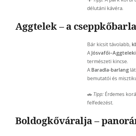
délutáni kávéra.
Aggtelek – a cseppkőbarl
Bár kicsit távolabb,
k
A
Jósvafői–Aggtelek
természeti kincse.
A
Baradla-barlang
lá
bemutatói és misztik
🚗
Tipp:
Érdemes korán 
felfedezést.
Boldogkőváralja – panorá