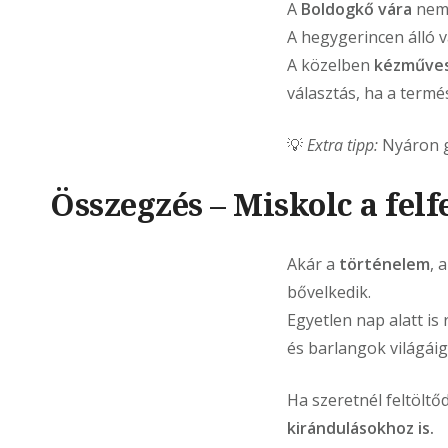
A
Boldogkő vára
nemc
A hegygerincen álló 
A közelben
kézműves
választás, ha a term
💡
Extra tipp:
Nyáron g
Összegzés – Miskolc a fel
Akár a
történelem
, 
bővelkedik.
Egyetlen nap alatt is
és barlangok világáig
Ha szeretnél feltöltőd
kirándulásokhoz is.