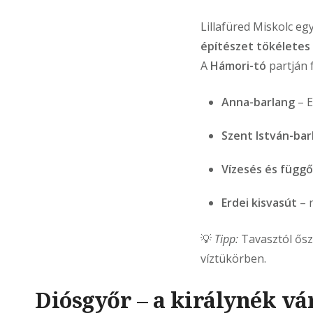
Lillafüred Miskolc e
építészet tökéletes
A
Hámori-tó
partján f
Anna-barlang
– E
Szent István-bar
Vízesés és függ
Erdei kisvasút
– 
💡
Tipp:
Tavasztól ősz
víztükörben.
Diósgyőr – a királynék vá