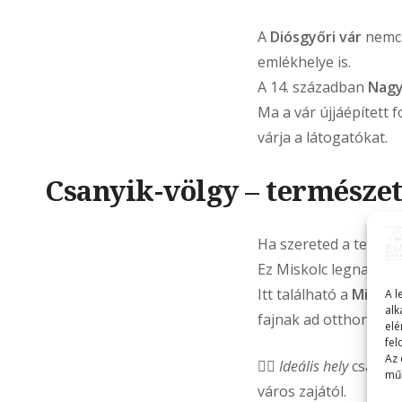
A
Diósgyőri vár
nemcs
emlékhelye is.
A 14. században
Nagy
Ma a vár újjáépített
várja a látogatókat.
Csanyik-völgy – természet 
Ha szereted a termész
Ez Miskolc legnagyob
Itt található a
Miskolc
A l
alk
fajnak ad otthont.
elé
fel
Az 
🚶‍♀️
Ideális hely
családo
műk
város zajától.