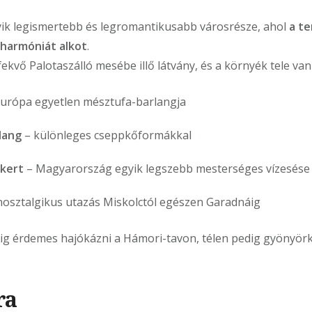
gyik legismertebb és legromantikusabb városrésze, ahol
a te
 harmóniát alkot
.
ekvő Palotaszálló mesébe illő látvány, és a környék tele van 
urópa egyetlen mésztufa-barlangja
lang
– különleges cseppkőformákkal
őkert
– Magyarország egyik legszebb mesterséges vízesése
nosztalgikus utazás Miskolctól egészen Garadnáig
ig érdemes hajókázni a Hámori-tavon, télen pedig gyönyörk
ra