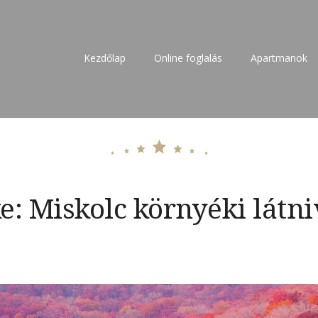
Kezdőlap
Online foglalás
Apartmanok
 – kiadó szállás 27 főre
e:
Miskolc környéki látn