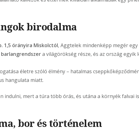
angok birodalma
b. 1,5 órányira Miskolctól
, Aggtelek mindenképp megér egy 
i barlangrendszer
a világörökség része, és az ország egyik
togatása életre szóló élmény – hatalmas cseppkőképződmén
us hangulata miatt.
indulni, mert a túra több órás, és utána a környék falvai 
ma, bor és történelem