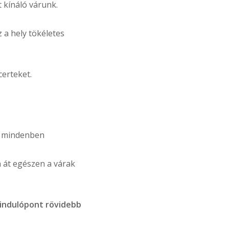
 kínáló várunk.
.
z a hely tökéletes
erteket.
e mindenben
n át egészen a várak
kiindulópont rövidebb