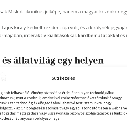
ak Miskolc ikonikus jelképe, hanem a magyar középkor eg
 Lajos király
kedvelt rezidenciája volt, és a királynék jegyajá
 formájában,
interaktív kiállításokkal
,
kardbemutatókkal
és
és állatvilág egy helyen
etet és az állatokat, a
Csanyik-völgy
kihagyhatatlan!
Süti kezelés
b zöldövezete, ahol
erdők, patakok és piknikező helyek
vál
i Állatkert és Kultúrpark
, amely a Bükk lábánál terül el, é
egjobb felhasználói élmény biztosítása érdekében olyan technológiákat
almazunk, mint a cookie-k, amelyekkel eszközinformációkat tárolunk és/vagy
rünk. Ezen technológiák elfogadásával lehetővé teszi számunkra, hogy
dolgozzuk az Ön böngészési szokásait vagy egyedi azonosítóit ezen a webhelye
elfogadás megtagadása vagy visszavonása bizonyos szolgáltatások és funkció
knak, természetkedvelőknek vagy bárkinek, aki szeretne el
ödését hátrányosan befolyásolhatja.