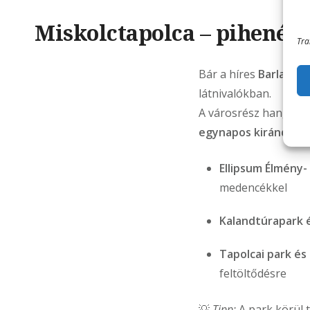
Miskolctapolca – pihenés
Tra
Bár a híres
Barlangf
látnivalókban.
A városrész hangulato
egynapos kirándulás
Ellipsum Élmény-
medencékkel
Kalandtúrapark 
Tapolcai park és
feltöltődésre
💡
Tipp:
A park körül 