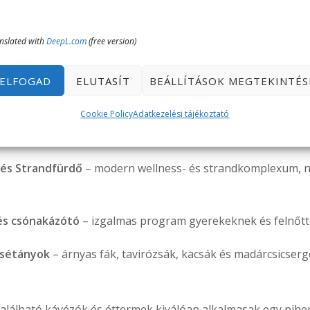
 és élmény egyben
nslated with
DeepL.com
(free version)
ürdő jelenleg nem üzemel
, Miskolctapolca így is bővelked
ELFOGAD
ELUTASÍT
BEÁLLÍTÁSOK MEGTEKINTÉS
s parkjai, tavai és élménylétesítményei továbbra is
népsze
Cookie Policy
Adatkezelési tájékoztató
ra
.
 és Strandfürdő
– modern wellness- és strandkomplexum, n
és csónakázótó
– izgalmas program gyerekeknek és felnőt
 sétányok
– árnyas fák, tavirózsák, kacsák és madárcsicsergé
található kávézók és éttermek kiválóan alkalmasak egy pih