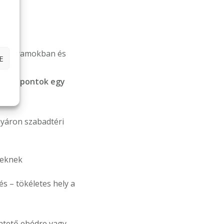
ik programokban és
E
rű célpontok egy
yáron szabadtéri
teknek
s – tökéletes hely a
entető ebédre vagy