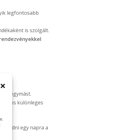
yik legfontosabb
ndékaként is szolgált.
rendezvényekkel
tják egymást.
s számos különleges
n.
k
szakadni egy napra a