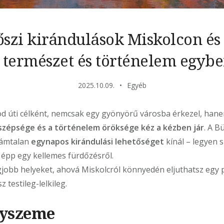
szi kirándulások Miskolcon é
 természet és történelem egyb
2025.10.09.
Egyéb
od úti célként, nemcsak egy gyönyörű városba érkezel, han
szépsége és a történelem öröksége kéz a kézben jár
. A B
zámtalan
egynapos kirándulási lehetőséget
kínál – legyen s
 épp egy kellemes fürdőzésről.
jobb helyeket, ahová Miskolcról könnyedén eljuthatsz egy pá
z testileg-lelkileg.
gyszeme