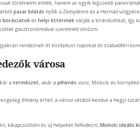
sak történelmi emlék, hanem az egyik legszebb panorámát
várból
pazar kilátás
nyílik a Zemplénre és a Hernád völgyére
 borászatok
és
helyi éttermek
várják a kirándulókat, így e
észetet gasztronómiával szeretnéd ötvözni.
yakran rendeznek itt középkori napokat és szabadtéri konc
fedezők városa
akár a
természet
, akár a
pihenés
vonz, Miskolc és környék
 rengeteg élmény érhet: a városi sétától kezdve a hegyi túrá
.
ni, kikapcsolódni és új helyeket felfedezni,
Miskolc ideális 