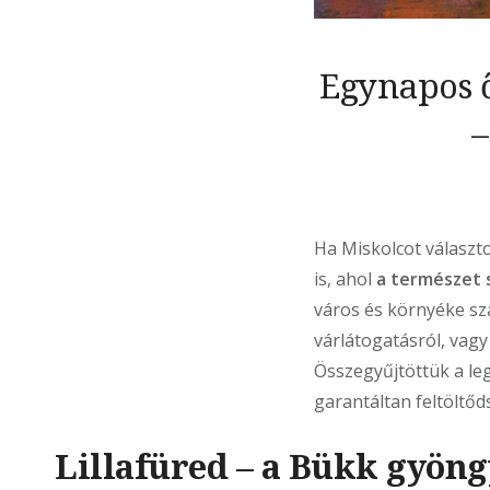
Egynapos ő
–
Ha Miskolcot választ
is, ahol
a természet 
város és környéke s
várlátogatásról, vagy
Összegyűjtöttük a leg
garantáltan feltöltőds
Lillafüred – a Bükk gyön