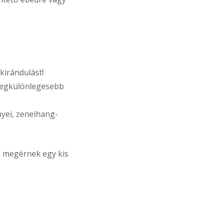
kirándulást!
 legkülönlegesebb
yei, zeneihang-
is megérnek egy kis