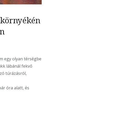
s környékén
en
em egy olyan térségbe
ükk lábánál fekvő
zó túrázásról,
r óra alatt, és