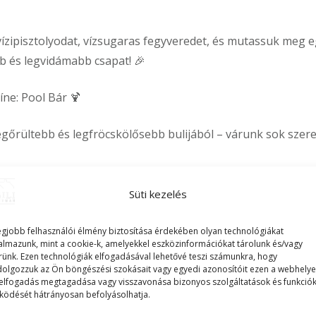
vízipisztolyodat, vízsugaras fegyveredet, és mutassuk meg e
b és legvidámabb csapat! 🎉
íne: Pool Bár 🍹
egőrültebb és legfröcskölősebb bulijából – várunk sok szeret
kolctapolcán? Nézd meg ajánlatainkat:
https://emiliapartman.
Süti kezelés
egjobb felhasználói élmény biztosítása érdekében olyan technológiákat
almazunk, mint a cookie-k, amelyekkel eszközinformációkat tárolunk és/vagy
rünk. Ezen technológiák elfogadásával lehetővé teszi számunkra, hogy
dolgozzuk az Ön böngészési szokásait vagy egyedi azonosítóit ezen a webhelye
elfogadás megtagadása vagy visszavonása bizonyos szolgáltatások és funkció
ödését hátrányosan befolyásolhatja.