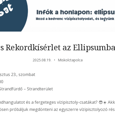
es Rekordkísérlet az Ellipsumba
2025.08.19.
Miskolctapolca
sztus 23., szombat
00
 Strandfürdő – Strandterület
ndhangulatot és a fergeteges vízipisztoly-csatákat? 😎☀️ Akko
sen próbáljuk megdönteni az egyszerre vízipisztolyozó ré