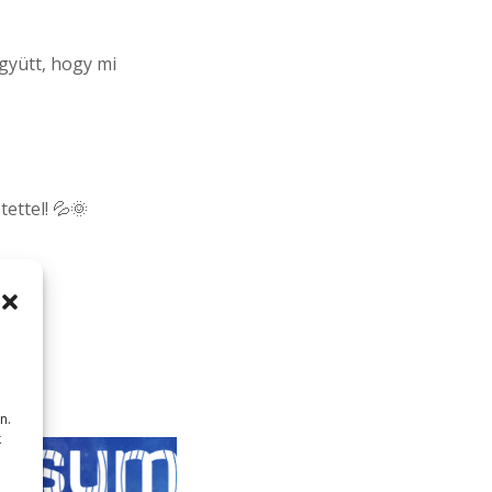
gyütt, hogy mi
ettel! 💦🌞
hu/
n.
k