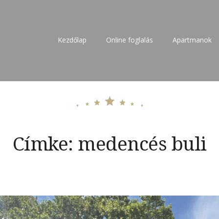
Kezdőlap
Online foglalás
Apartmanok
 – kiadó szállás 27 főre
Címke:
medencés buli