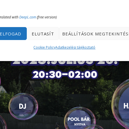
nslated with
DeepL.com
(free version)
ELFOGAD
ELUTASÍT
BEÁLLÍTÁSOK MEGTEKINTÉS
Cookie Policy
Adatkezelési tájékoztató