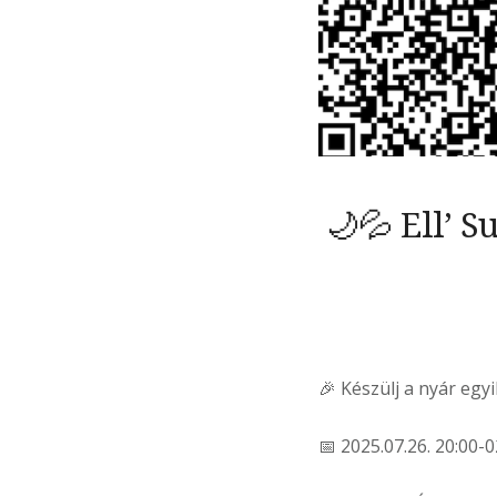
🌙💦 Ell’ 
🎉 Készülj a nyár egy
📅 2025.07.26. 20:00-0