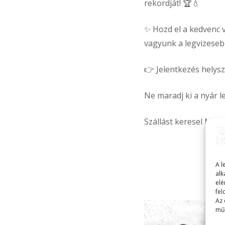
rekordját! 🏆💧
✨ Hozd el a kedvenc 
vagyunk a legvizeseb
👉 Jelentkezés helysz
Ne maradj ki a nyár l
Szállást keresel Mis
A l
alk
elé
fel
Az 
műk