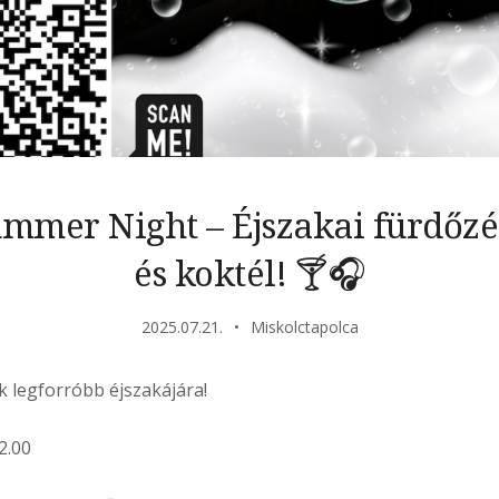
Summer Night – Éjszakai fürdőzés
és koktél! 🍸🎧
2025.07.21.
Miskolctapolca
ik legforróbb éjszakájára!
2.00