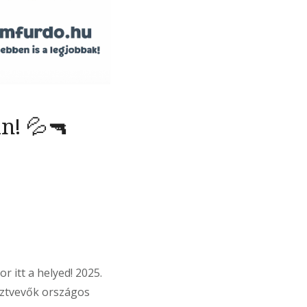
n! 💦🔫
r itt a helyed! 2025.
sztvevők országos