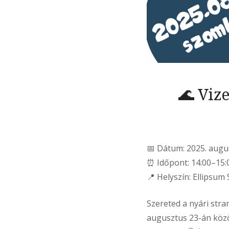
🌊 Viz
📅 Dátum: 2025. augu
⏰ Időpont: 14:00–15:
📍 Helyszín: Ellipsum
Szereted a nyári stra
augusztus 23-án közö